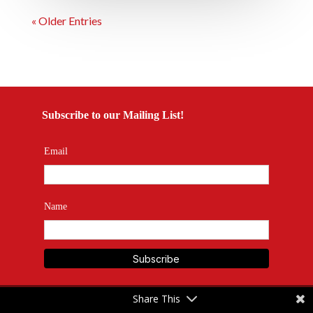
« Older Entries
Subscribe to our Mailing List!
Email
Name
Share This