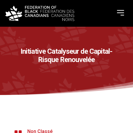
Initiative Catalyseur de Capital-
Risque Renouvelée
Non Classé