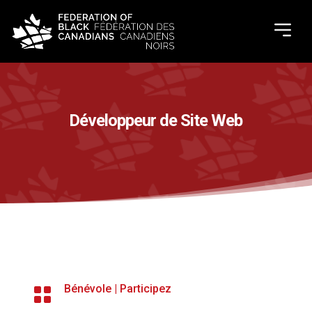
Développeur de Site Web
Bénévole
|
Participez
