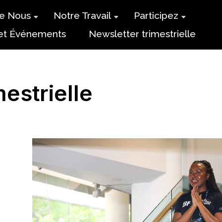
de Nous
Notre Travail
Participez
 et Événements
Newsletter trimestrielle
Recherche
Programmes de
soutien à
Pôles
l’apprentissage
Régionaux
des étudiants
estrielle
Conseil des
Programme
Jeunes
pour
l’entrepreneuriat
des
communautés
noires
Adhésion
Bénévolat