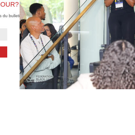
JOUR?
Entreprise et
 du bulletin
Organisations à
but non lucratif