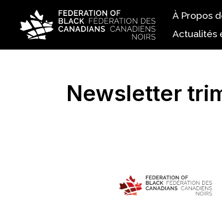
À Propos 
Actualités
Histoire
FAQ
Newsletter trim
Équipe
Conseil