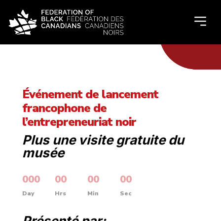
Événement de lancement
francophone de
l’entrepreneuriat noir
Plus une visite gratuite du
musée
000
:
00
:
00
:
00
Day
Hrs
Min
Sec
Présenté par: